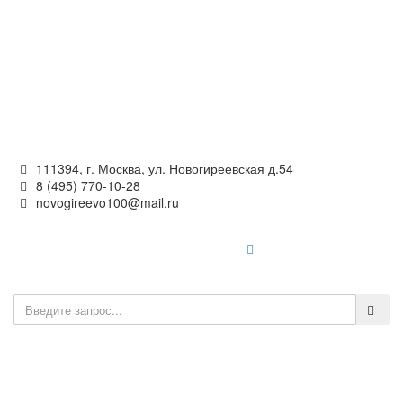
Официальный сайт
органов местного самоуправления
внутригородского муниципального образования —
муниципального округа Новогиреево в городе Москве
111394, г. Москва, ул. Новогиреевская д.54
8 (495) 770-10-28
novogireevo100@mail.ru
Войти