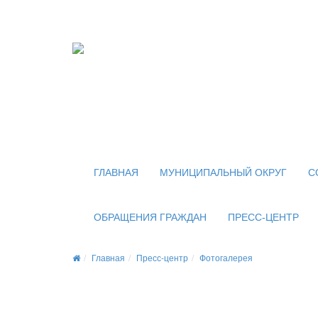
Официальный сайт
органов местного самоуправления
внутригородского муниципального образован
муниципального округа Новогиреево в городе
ГЛАВНАЯ
МУНИЦИПАЛЬНЫЙ ОКРУГ
С
ОБРАЩЕНИЯ ГРАЖДАН
ПРЕСС-ЦЕНТР
Главная
Пресс-центр
Фотогалерея