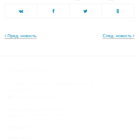
Пред. новость
След. новость
Наши контакты
111394, г. Москва, ул. Новогиреевская д.54
8 (495) 770-10-28
novogireevo100@mail.ru
Нашли ошибку? Сообщите нам!
Выделите и нажмите Ctr+Enter
Разделы