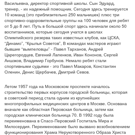
Васильевна, директор спортивной школы. Сын Эдуард,
тренер, - их надежный помощник. Сегодня здесь тренируется
10 команд (это приблизительно 250 мальчишек) плюс три
спортивно-оздоровительные группы на 100 человек для ребят
от 5 до 8 лет. Путь в большой спорт здесь начинали около 50
воспитанников, которые сегодня учатся в школах
Олимпийского резерва таких известных клубов, как ЦСКА,
“Динамо”, “Крылья Советов”, В командах мастеров играют
бывшие “вымпеловцы” - Павел Тарханов, Андрей
Царегородцев, Евгений Лапенков, Иван Кононов, Сергей
Аншзков, Владимир Горбунов. Немало ребят стали
спортивными судьями - это Павел Макаров, Константин
Оленин, Денис Щербачев, Дмитрий Севов.
Летом 1957 года на Московском проспекте началось
строительство первых корпусов городской больницы, которая
в советский период стала одним из крупнейших
многопрофильных медицинских центров в Москве. Основана
вначале как областная Перовская больница, затем как
городская клиническая больница 70. В 1992 году была
переименована в Спасо-Перовский Госпиталь Мира и
Милосердия. Переименование было вызвано возобновлением
функционирования Храма Нерукотворенного Образа Христа