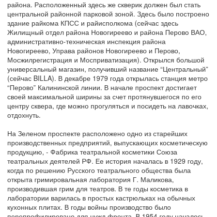
района. Расположенный здесь же скверик должен был стать
центральной районной парковой зоной. Здесь было построено
здание райкома КПСС и райисполкома (сейчас здесь
Жилищный отдел района Новогиреево и района Перово ВАО,
административно-техническая инспекция района
Новогиреево, Управа районов Новогиреево и Перово,
Мосжилрегистрация и Мосприватизация). Открылся большой
универсальный магазин, получивший название “Центральный”
(сейчас BILLA). В декабре 1979 года открылась станция метро
“Перово” Калининской линии. В начале проспект достигает
своей максимальной ширины за счет протянувшегося по его
центру сквера, где можно прогуляться и посидеть на лавочках,
отдохнуть.
На Зеленом проспекте расположено одно из старейших
производственных предприятий, выпускающих косметическую
продукцию, - Фабрика театральной косметики Союза
театральных деятелей РФ. Ее история началась в 1929 году,
когда по решению Русского театрального общества была
открыта гримировальная лаборатория Г. Маликова,
производившая грим для театров. В те годы косметика в
лаборатории варилась в простых кастрюльках на обычных
кухонных плитах. В годы войны производство было
перепрофилировано для нужд фронта. В 1954 году началось