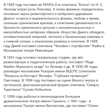
В 1925 году поставил во МХАТе 2-м спектакль "Блоха" по Н. С.
Лескову (играл роль Платова). К этому времени определились
основные черты режиссёрского и актёрского дарования
Дикого: острота и выразительность формы, любовь к ярким,
сильным сценическим краскам, к сочетанию динамичности и
броскости сценического рисунка с монументальностью и
масштабностью актёрских образов. Искусство Дикого обладало
оптимистической энергией, тяготело к балаганному комизму и
к гневной сатире, к эпическому размаху и патетике. В 1928
году Дикий поставил спектакль "Человек с портфелем" Файко в
Московском театре Революции.
В 1931 году основал театральную студию, где вёл
режиссёрскую и педагогическую работу, поставил "Леди
Макбет Мценского уезда" по Лескову и др. В 1932-36 годах
руководил московским Театром имени ВЦСПС (спектакли
"Матросы из Каттаро" Вольфа, "Глубокая провинция"
Светлова). В 1936 году поставил на сцене Малого театра в
гротескной, фантасмагорической форме спектакль "Смерть
Тарелкина" Сухово-Кобылина.
С 1936 года работал в ленинградском Большом
драматическом театре имени Горького, с 1941 года - в
московском Театре имени Вахтангова, где поставил "Олеко