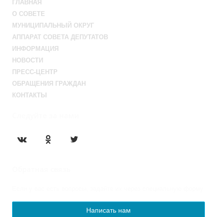
ГЛАВНАЯ
О СОВЕТЕ
МУНИЦИПАЛЬНЫЙ ОКРУГ
АППАРАТ СОВЕТА ДЕПУТАТОВ
ИНФОРМАЦИЯ
НОВОСТИ
ПРЕСС-ЦЕНТР
ОБРАЩЕНИЯ ГРАЖДАН
КОНТАКТЫ
Следуйте за нами
Обратная связь
Если у вас есть вопросы, задайте их через специальную форму
Написать нам