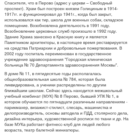
Спасителя, что в Перово (адрес у церкви – Свободный
проспект). Храм был построен князем Голициным в 1914-
1917гг. и функционировал до 1941г., когда был закрыт,
использовался как тир, школа для военных собак, складское
помещение. Возобновлена деятельность в 1991 году.
Возобновление церковных служб произошло в 1992 году.
Здание Храма занесено в Красную книгу и является
Памятником архитекторы, в настоящее время реставрируется
на средства Патриархии и добровольные пожертвования. В
2002 году госпиталь переименован в государственное
учреждение здравоохранения "Городская клиническая
больница № 70 Департамента здравоохранения Москвы".
В доме № 11, в пятидесятые годы располагалась
общеобразовательная школа № 784, которая была
ликвидирована, а ученики распределены по другим
ближайшим школам. Сейчас здесь находится межшкольный
учебный комбинат (МУК) № 8 Перово, бывший УПК № 1, в
котором обучаются по пятнадцати различным направлениям -
парикмахер, визажист-стилист, слесарь, машинистка и
делопроизводитель, основы автодела и ПДД, столярного дела,
дизайна интерьера, художественной росписи по ткани и др. На
базе МУКа работает фитнесс-клуб для людей любого
возраста, театр балетной миниатюры.