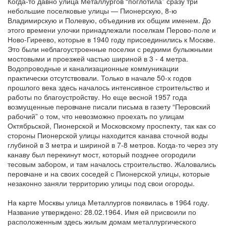
Когда-то давно улица Металлургов “поглотила” сразу три
небольшие поселковые улицы — Пионерскую, 8-ю
Владимирскую и Полевую, объединив их общим именем. До
этого времени улочки принадлежали поселкам Перово-поле и
Ново-Гиреево, которые в 1940 году присоединились к Москве.
Это были неблагоустроенные поселки с редкими булыжными
мостовыми и проезжей частью шириной в 3 - 4 метра.
Водопроводные и канализационные коммуникации
практически отсутствовали. Только в начале 50-х годов
прошлого века здесь началось интенсивное строительство и
работы по благоустройству. Но еще весной 1957 года
возмущенные перовчане писали письма в газету “Перовский
рабочий” о том, что невозможно проехать по улицам
Октябрьской, Пионерской и Московскому проспекту, так как со
стороны Пионерской улицы находится канава сточной воды
глубиной в 3 метра и шириной в 7-8 метров. Когда-то через эту
канаву был перекинут мост, который позднее огородили
тесовым забором, и там началось строительство. Жаловались
перовчане и на своих соседей с Пионерской улицы, которые
незаконно заняли территорию улицы под свои огороды.
На карте Москвы улица Металлургов появилась в 1964 году.
Название утверждено: 28.02.1964. Имя ей присвоили по
расположенным здесь жилым домам металлургического