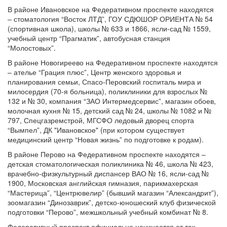
В районе Ивановское на Федеративном проспекте находятся
– стоматология “Восток ЛТД”, ГОУ СДЮШОР ОРИЕНТА № 54
(спортивная школа), школы № 633 и 1866, ясли-сад № 1559,
учебный центр “Прагматик”, автобусная станция
“Молостовых”.
В районе Новогиреево на Федеративном проспекте находятся
– ателье “Грация плюс”, Центр женского здоровья и
планирования семьи, Спасо-Перовский госпиталь мира и
милосердия (70-я больница), поликлиники для взрослых №
132 и № 30, компания “ЗАО Интермедсервис”, магазин обоев,
молочная кухня № 15, детский сад № 24, школы № 1082 и №
797, Спецгазремстрой, МГСФО ледовый дворец спорта
“Вымпел”, ДК "Ивановское" (при котором существует
медицинский центр “Новая жизнь” по подготовке к родам).
В районе Перово на Федеративном проспекте находятся –
детская стоматологическая поликлиника № 46, школа № 423,
врачебно-физкультурный диспансер ВАО № 16, ясли-сад №
1900, Московская английская гимназия, парикмахерская
“Мастерица”, “Центрювелир” (бывший магазин “Александрит”),
зоомагазин “Динозаврик”, детско-юношеский клуб физической
подготовки “Перово”, межшкольный учебный комбинат № 8.
Федеративный проспект официально начинается от так