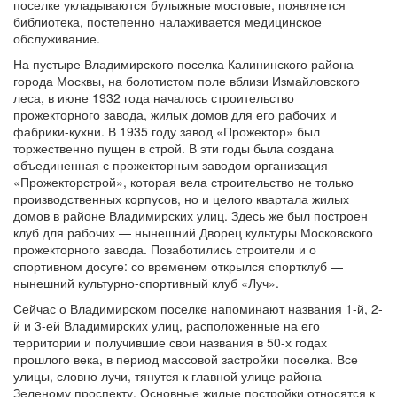
поселке укладываются булыжные мостовые, появляется
библиотека, постепенно налаживается медицинское
обслуживание.
На пустыре Владимирского поселка Калининского района
города Москвы, на болотистом поле вблизи Измайловского
леса, в июне 1932 года началось строительство
прожекторного завода, жилых домов для его рабочих и
фабрики-кухни. В 1935 году завод «Прожектор» был
торжественно пущен в строй. В эти годы была создана
объединенная с прожекторным заводом организация
«Прожекторстрой», которая вела строительство не только
производственных корпусов, но и целого квартала жилых
домов в районе Владимирских улиц. Здесь же был построен
клуб для рабочих — нынешний Дворец культуры Московского
прожекторного завода. Позаботились строители и о
спортивном досуге: со временем открылся спортклуб —
нынешний культурно-спортивный клуб «Луч».
Сейчас о Владимирском поселке напоминают названия 1-й, 2-
й и 3-ей Владимирских улиц, расположенные на его
территории и получившие свои названия в 50-х годах
прошлого века, в период массовой застройки поселка. Все
улицы, словно лучи, тянутся к главной улице района —
Зеленому проспекту. Основные жилые постройки относятся к