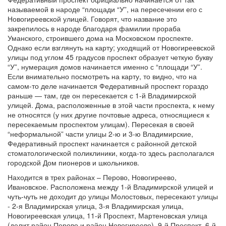
называемой в народе “площади “У”, на пересечении его с
Новогиреевской улицей. Говорят, что название это
закрепилось в народе благодаря фамилии прораба
Уманского, строившего дома на Московском проспекте.
Однако если взглянуть на карту; уходящий от Новогиреевской
улицы под углом 45 градусов проспект образует четкую букву
“У”, нумерация домов начинается именно с “площади “У”.
Если внимательно посмотреть на карту, то видно, что на
самом-то деле начинается Федеративный проспект гораздо
раньше — там, где он пересекается с 1-й Владимирской
улицей. Дома, расположенные в этой части проспекта, к нему
не относятся (у них другие почтовые адреса, относящиеся к
пересекаемым проспектом улицам). Пересекая в своей
“неформальной” части улицы 2-ю и 3-ю Владимирские,
Федеративный проспект начинается с районной детской
стоматологической поликлиники, когда-то здесь располагался
городской Дом пионеров и школьников.
Находится в трех районах – Перово, Новогиреево,
Ивановское. Расположена между 1-й Владимирской улицей и
чуть-чуть не доходит до улицы Молостовых, пересекают улицы
- 2-я Владимирская улица, 3-я Владимирская улица,
Новогиреевская улица, 11-й Проспект, Мартеновская улица
(делит район Перово и район Новогиреево), 9-й Проспект, 6-й