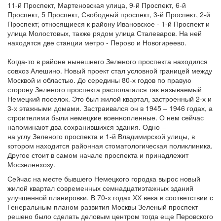
11-й Проспект, Мартеновская улица, 9-й Проспект, 6-й
Проспект, 5 Проспект, Свободный проспект, 3-й Проспект, 2-й
Проспект; относящиеся к району Ивановское - 1-й Проспект и
улица Молостовых, также рядом улица Сталеваров. На ней
находятся две станции метро - Перово и Новогиреево.
Когда-то в районе нынешнего Зеленого проспекта находился
совхоз Алешино. Новый проект стал условной границей между
Москвой и областью. До середины 80-х годов по правую
сторону Зеленого проспекта располагался так называемый
Немецкий поселок. Это был жилой квартал, застроенный 2-х и
3-х этажными домами. Застраивался он в 1945 – 1946 годах, а
строителями были немецкие военнопленные. О нем сейчас
напоминают два сохранившихся здания. Одно –
на углу Зеленого проспекта и 1-й Владимирской улицы, в
котором находится районная стоматологическая поликлиника.
Другое стоит в самом начале проспекта и принадлежит
Мосзеленхозу.
Сейчас на месте бывшего Немецкого городка вырос новый
жилой квартал современных семнадцатиэтажных зданий
улучшенной планировки. В 70-х годах ХХ века в соответствии с
Генеральным планом развития Москвы Зеленый проспект
решено было сделать деловым центром тогда еще Перовского