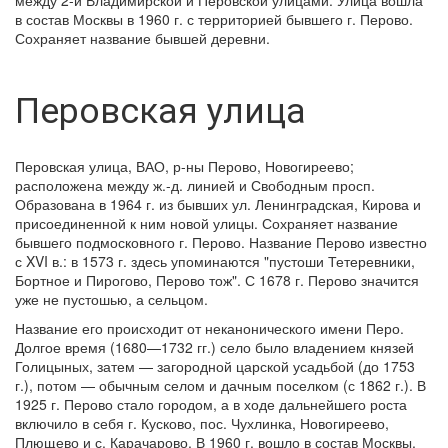
между 2-й Владимирской и Перовской улицами. Улица вошла
в состав Москвы в 1960 г. с территорией бывшего г. Перово.
Сохраняет название бывшей деревни.
Перовская улица
Перовская улица, ВАО, р-ны Перово, Новогиреево;
расположена между ж.-д. линией и Свободным просп.
Образована в 1964 г. из бывших ул. Ленинградская, Кирова и
присоединенной к ним новой улицы. Сохраняет название
бывшего подмосковного г. Перово. Название Перово известно
с XVI в.: в 1573 г. здесь упоминаются "пустоши Тетеревники,
Бортное и Пирогово, Перово тож". С 1678 г. Перово значится
уже не пустошью, а сельцом.
Название его происходит от неканонического имени Перо.
Долгое время (1680—1732 гг.) село было владением князей
Голицыных, затем — загородной царской усадьбой (до 1753
г.), потом — обычным селом и дачным поселком (с 1862 г.). В
1925 г. Перово стало городом, а в ходе дальнейшего роста
включило в себя г. Кусково, пос. Чухлинка, Новогиреево,
Плющево и с. Карачарово. В 1960 г. вошло в состав Москвы,