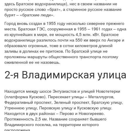
здесь Братское водохранилище), нес в своем названии не
просто русское слово «брат», а старинное русское название
бурят – «братские люди».
Город вновь создан в 1955 году несколько севернее прежнего
места. Братская ГЭС, сооруженная в 1955 – 1961 годах – одна
из крупнейших в мире, ее мощность 4,5 млн. кВт. Братское
водохранилище разлилось почти на 550 км вверх по Ангаре и
образовало огромные, тоже в сотни километров длиной
заливы в долинах ее притоков. По Братской улице не
проложены маршруты общественного транспорта поэтому
оживленной ее не назовешь.
2-я Владимирская улица
Находится между шоссе Энтузиастов и улицей Новотетерки
(платформа Кусково). Пересекает улицы – Металлургов,
Федеративный проспект, Зеленый проспект, Братскую улицу,
Утреннюю улицу, Перовскую улицу и Кусковскую улицу.
Находится в двух районах – Перово и Новогиреево.
Протяженность 2,5 км. Название сохраняет бывшего
Владимирского поселка, на территории которого
расположена.