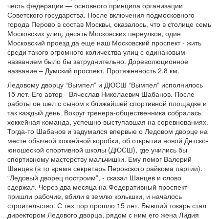
честь федерации — основного принципа организации
Советского государства. После включения подмосковного
города Перово в состав Москвы, оказалось, что в столице семь
Московских улиц, десять Московских переулков, один
Московский проезд да еще наш Московский проспект - жить
среди такого огромного количества улиц с одинаковым
названием было бы затруднительно. Дореволюционное
название – Думский проспект. Протяженность 2.8 км.
Ледовому дворцу “Вымпел” и ДЮСШ “Вымпел” исполнилось
15 лет. Его автор - Вячеслав Николаевич Шабанов. После
работы он шел с сыном к ближайшей спортивной площадке и
так каждый день. Вокруг тренера-общественника собралась
хоккейная команда, успешно выступавшая на соревнованиях.
Тогда-то Шабанов и задумался впервые о Ледовом дворце на
месте обычной хоккейной коробки, об открытии новой Детско-
юношеской спортивной школы (ДЮСШ), где учились бы
спортивному мастерству мальчишки. Ему помог Валерий
Шанцев (в то время секретарь Перовского райкома партии).
“Ледовый дворец построим”, - сказал Шанцев и слово
сдержал. Через два месяца на Федеративный проспект
пришли рабочие, вбили в землю колышки, и началось
строительство. С тех пор прошло 15 лет. Бывший токарь стал
директором Ледового дворца, рядом с ним его жена Лидия