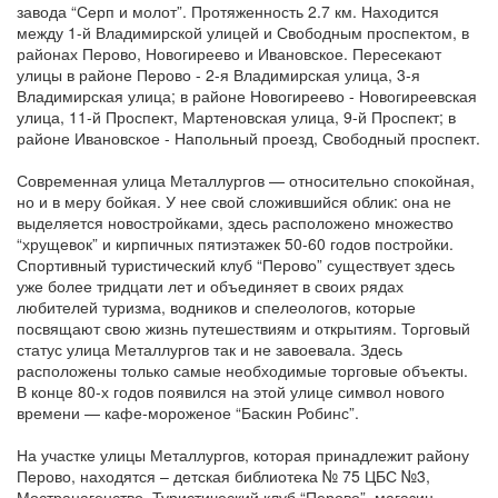
завода “Серп и молот”. Протяженность 2.7 км. Находится
между 1-й Владимирской улицей и Свободным проспектом, в
районах Перово, Новогиреево и Ивановское. Пересекают
улицы в районе Перово - 2-я Владимирская улица, 3-я
Владимирская улица; в районе Новогиреево - Новогиреевская
улица, 11-й Проспект, Мартеновская улица, 9-й Проспект; в
районе Ивановское - Напольный проезд, Свободный проспект.
Современная улица Металлургов — относительно спокойная,
но и в меру бойкая. У нее свой сложившийся облик: она не
выделяется новостройками, здесь расположено множество
“хрущевок” и кирпичных пятиэтажек 50-60 годов постройки.
Спортивный туристический клуб “Перово” существует здесь
уже более тридцати лет и объединяет в своих рядах
любителей туризма, водников и спелеологов, которые
посвящают свою жизнь путешествиям и открытиям. Торговый
статус улица Металлургов так и не завоевала. Здесь
расположены только самые необходимые торговые объекты.
В конце 80-х годов появился на этой улице символ нового
времени — кафе-мороженое “Баскин Робинс”.
На участке улицы Металлургов, которая принадлежит району
Перово, находятся – детская библиотека № 75 ЦБС №3,
Мостранагенство, Туристический клуб “Перово”, магазин