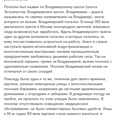
Поселок был назван по Владимирскому шоссе (шоссе
Энтузиастов, Владимирское шоссе, Владимирка – дорога
называлась по своему направлению на Владимир), около
которого он возник. Владимирский поселок. В конце XIX века
увеличился приток в Москву иногородних жителей, влекомых
сюда возможностью заработать. Вдоль Владимирского тракта
один за другим возникали поселки, в которых селились те,
кому посчастливилось устроиться на работу, благо в стране
наступало время интенсивной индустриализации и
многочисленным мастерским, мелким промышленным
предприятиям требовалась дешевая рабочая сила. Так на
московской окраине, прямо за Владимиркой, возник поселок с
одноименным названием. Поселок Владимирский ничем не
отличался от своих соседей.
Повсюду была одна и та же, типичная для своего времени,
картина: грязные немощеные улицы с многочисленными
тесными бараками, казармами да частными деревянными
домишками с огородами и заборами. В дождливую погоду ни
пройти, ни проехать по этим улицам было невозможно. В
поселке отсутствовало освещение, медицинское
обслуживание, не было элементарных бытовых удобств. Лишь
к 30-м годам XX века картина стала немного меняться: в