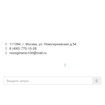
Официальный сайт
органов местного самоуправления
внутригородского муниципального образования —
муниципального округа Новогиреево в городе Москве
111394, г. Москва, ул. Новогиреевская д.54
8 (495) 770-10-28
novogireevo100@mail.ru
Войти