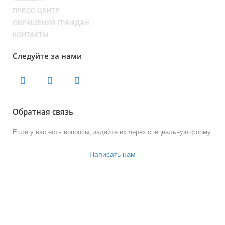
ПРЕСС-ЦЕНТР
ОБРАЩЕНИЯ ГРАЖДАН
КОНТАКТЫ
Следуйте за нами
Обратная связь
Если у вас есть вопросы, задайте их через специальную форму
Написать нам
© 2013-2023 Официальный сайт
органов местного самоуправления
муниципального округа Новогиреево
Работает на «SIMAI: Сайт совета муниципальных образований»