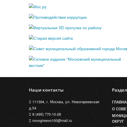
Наши контакты
Разде
111394, г. Москва, ул. Новогиреевская
ГЛАВНА
д.54
О СОВЕ
8 (495) 770-10-28
МУНИЦ
novogireevo100@mail.ru
ОКРУГ