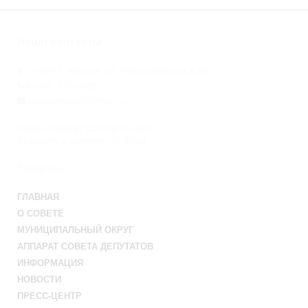
Наши контакты
111394, г. Москва, ул. Новогиреевская д.54
8 (495) 770-10-28
novogireevo100@mail.ru
Нашли ошибку? Сообщите нам!
Выделите и нажмите Ctr+Enter
Разделы
ГЛАВНАЯ
О СОВЕТЕ
МУНИЦИПАЛЬНЫЙ ОКРУГ
АППАРАТ СОВЕТА ДЕПУТАТОВ
ИНФОРМАЦИЯ
НОВОСТИ
ПРЕСС-ЦЕНТР