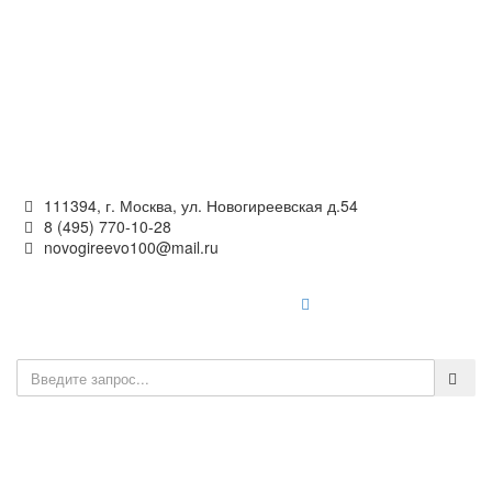
Официальный сайт
органов местного самоуправления
внутригородского муниципального образования —
муниципального округа Новогиреево в городе Москве
111394, г. Москва, ул. Новогиреевская д.54
8 (495) 770-10-28
novogireevo100@mail.ru
Войти