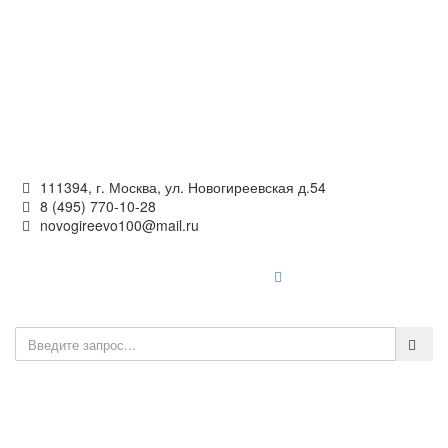
Официальный сайт
органов местного самоуправления
внутригородского муниципального образования —
муниципального округа Новогиреево в городе Москве
111394, г. Москва, ул. Новогиреевская д.54
8 (495) 770-10-28
novogireevo100@mail.ru
Войти