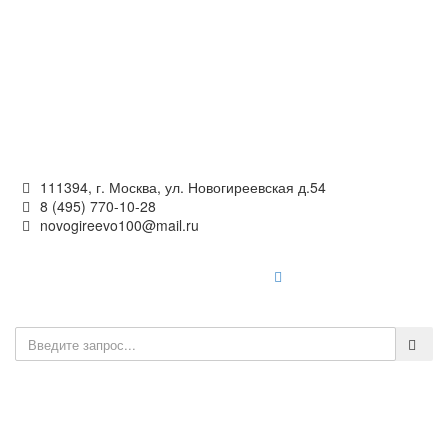
Официальный сайт
органов местного самоуправления
внутригородского муниципального образования —
муниципального округа Новогиреево в городе Москве
111394, г. Москва, ул. Новогиреевская д.54
8 (495) 770-10-28
novogireevo100@mail.ru
Войти