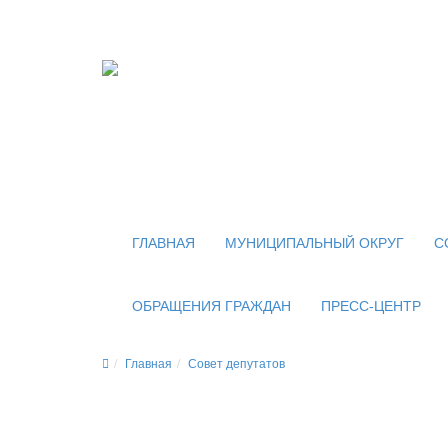
Официальный сайт
органов местного самоуправления
внутригородского муниципального образован
муниципального округа Новогиреево в городе
ГЛАВНАЯ
МУНИЦИПАЛЬНЫЙ ОКРУГ
С
ОБРАЩЕНИЯ ГРАЖДАН
ПРЕСС-ЦЕНТР
Главная
Совет депутатов