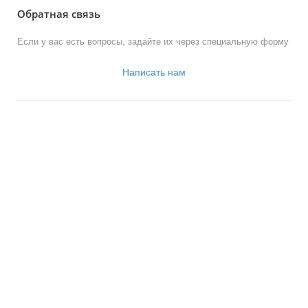
Обратная связь
Если у вас есть вопросы, задайте их через специальную форму
Написать нам
© 2013-2023 Официальный сайт
органов местного самоуправления
муниципального округа Новогиреево
Работает на «SIMAI: Сайт совета муниципальных образований»