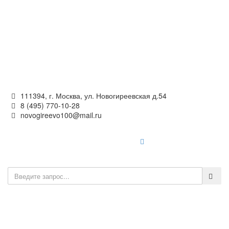
Официальный сайт
органов местного самоуправления
внутригородского муниципального образования —
муниципального округа Новогиреево в городе Москве
111394, г. Москва, ул. Новогиреевская д.54
8 (495) 770-10-28
novogireevo100@mail.ru
Войти