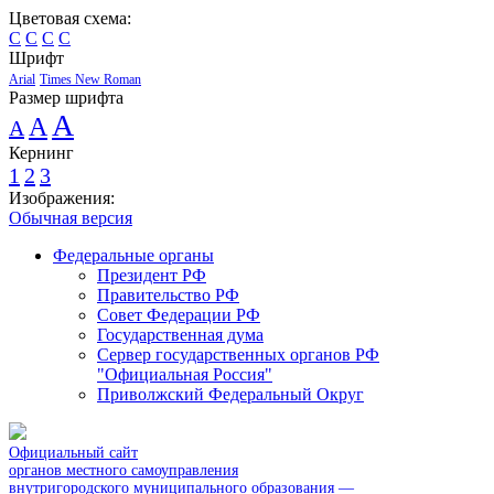
Цветовая схема:
C
C
C
C
Шрифт
Arial
Times New Roman
Размер шрифта
A
A
A
Кернинг
1
2
3
Изображения:
Обычная версия
Федеральные органы
Президент РФ
Правительство РФ
Совет Федерации РФ
Государственная дума
Сервер государственных органов РФ
"Официальная Россия"
Приволжский Федеральный Округ
Официальный сайт
органов местного самоуправления
внутригородского муниципального образования —